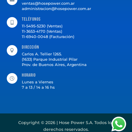
ventas@hosepower.com.ar
administracion@hosepower.com.ar
Teléfonos

11-5495-5230 (Ventas)
11-3653-4170 (Ventas)
11-6940-0048 (Facturación)
Dirección

Carlos A. Tellier 1265.
(1633) Parque Industrial Pilar
Prov. de Buenos Aires, Argentina
Horario

Lunes a Viernes
7 a 13 / 14 a 16 hs
Copyright © 2026 | Hose Power S.A. Todos los
derechos reservados.