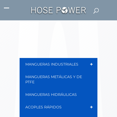
+
MANGUERAS INDUSTRIALES
MANGUERAS METÁLICAS Y DE
PTFE
MANGUERAS HIDRÁULICAS
+
ACOPLES RÁPIDOS