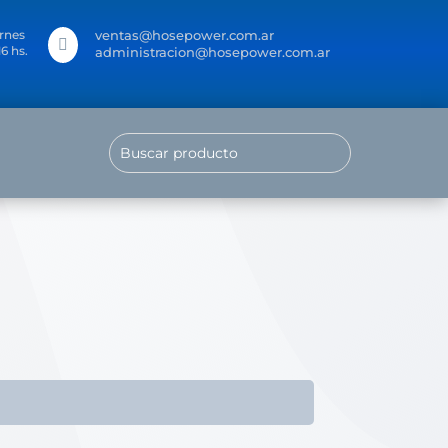
rnes
ventas@hosepower.com.ar

16 hs.
administracion@hosepower.com.ar