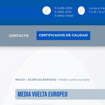
11-5495-5230
Lunes a Vie


11-3653-4170
7 a 13 / 14 a 
11-6940-0048
CERTIFICADOS DE CALIDAD
CONTACTO
INICIO
»
ACOPLES RÁPIDOS
»
Media vuelta europeo
MEDIA VUELTA EUROPEO