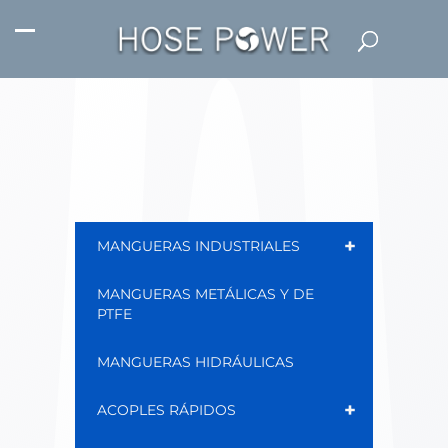
+
MANGUERAS INDUSTRIALES
MANGUERAS METÁLICAS Y DE
PTFE
MANGUERAS HIDRÁULICAS
+
ACOPLES RÁPIDOS