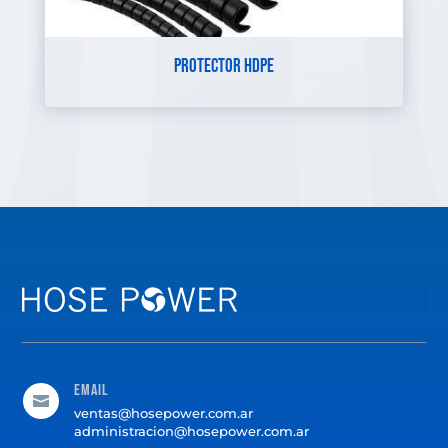
PROTECTOR HDPE
Email

ventas@hosepower.com.ar
administracion@hosepower.com.ar