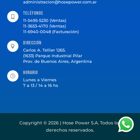
administracion@hosepower.com.ar
Teléfonos

11-5495-5230 (Ventas)
11-3653-4170 (Ventas)
11-6940-0048 (Facturación)
Dirección

Carlos A. Tellier 1265.
(1633) Parque Industrial Pilar
Prov. de Buenos Aires, Argentina
Horario

Lunes a Viernes
7 a 13 / 14 a 16 hs
Copyright © 2026 | Hose Power S.A. Todos los
derechos reservados.