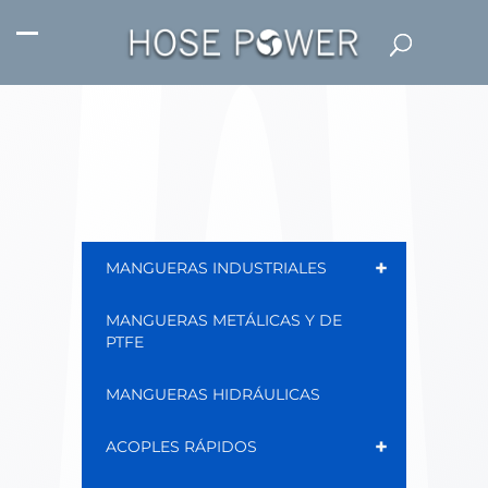
+
MANGUERAS INDUSTRIALES
MANGUERAS METÁLICAS Y DE
PTFE
MANGUERAS HIDRÁULICAS
+
ACOPLES RÁPIDOS