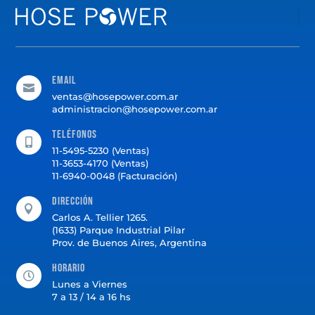
Email

ventas@hosepower.com.ar
administracion@hosepower.com.ar
Teléfonos

11-5495-5230 (Ventas)
11-3653-4170 (Ventas)
11-6940-0048 (Facturación)
Dirección

Carlos A. Tellier 1265.
(1633) Parque Industrial Pilar
Prov. de Buenos Aires, Argentina
Horario

Lunes a Viernes
7 a 13 / 14 a 16 hs