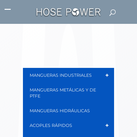
+
MANGUERAS INDUSTRIALES
MANGUERAS METÁLICAS Y DE
PTFE
MANGUERAS HIDRÁULICAS
+
ACOPLES RÁPIDOS