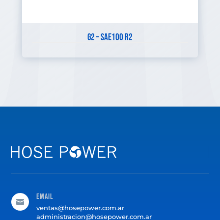
G2 – SAE100 R2
Email

ventas@hosepower.com.ar
administracion@hosepower.com.ar