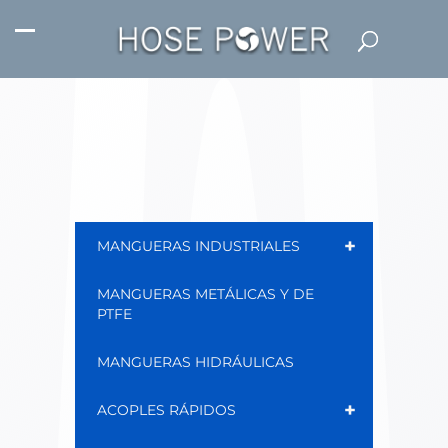
+
MANGUERAS INDUSTRIALES
MANGUERAS METÁLICAS Y DE
PTFE
MANGUERAS HIDRÁULICAS
+
ACOPLES RÁPIDOS