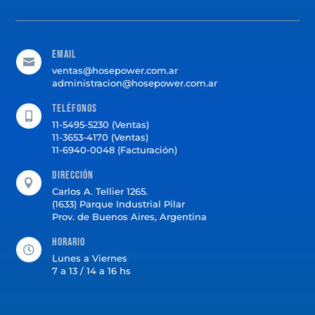
Email

ventas@hosepower.com.ar
administracion@hosepower.com.ar
Teléfonos

11-5495-5230 (Ventas)
11-3653-4170 (Ventas)
11-6940-0048 (Facturación)
Dirección

Carlos A. Tellier 1265.
(1633) Parque Industrial Pilar
Prov. de Buenos Aires, Argentina
Horario

Lunes a Viernes
7 a 13 / 14 a 16 hs