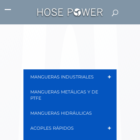
+
MANGUERAS INDUSTRIALES
MANGUERAS METÁLICAS Y DE
PTFE
MANGUERAS HIDRÁULICAS
+
ACOPLES RÁPIDOS